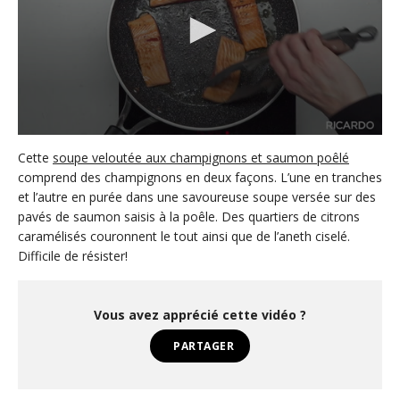
0
s
Cette
soupe veloutée aux champignons et saumon poêlé
e
comprend des champignons en deux façons. L’une en tranches
c
et l’autre en purée dans une savoureuse soupe versée sur des
o
n
pavés de saumon saisis à la poêle. Des quartiers de citrons
d
caramélisés couronnent le tout ainsi que de l’aneth ciselé.
s
o
Difficile de résister!
f
1
m
i
Vous avez apprécié cette vidéo ?
n
u
PARTAGER
t
e
,
2