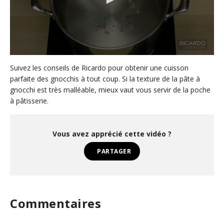
0
s
Suivez les conseils de Ricardo pour obtenir une cuisson
e
parfaite des gnocchis à tout coup. Si la texture de la pâte à
c
gnocchi est très malléable, mieux vaut vous servir de la poche
o
n
à pâtisserie.
d
s
o
f
Vous avez apprécié cette vidéo ?
3
7
PARTAGER
s
e
c
o
n
d
Commentaires
s