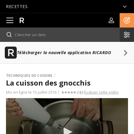
RECETTES
Ouvrir
la
navigation
principale
Télécharger la nouvelle application RICARDO
TECHNIQUES DE CUISINE
La cuisson des gnocchis
Mis en ligne le 15 juillet 2016
Évaluer cette vidéo
(
)
0