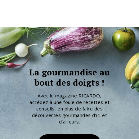
La gourmandise au
bout des doigts !
Avec le magazine RICARDO,
accédez à une foule de recettes et
conseils, en plus de faire des
découvertes gourmandes d’ici et
d’ailleurs.