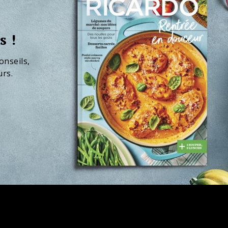
s !
onseils,
urs.