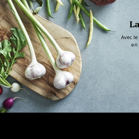
La
Avec le
en 