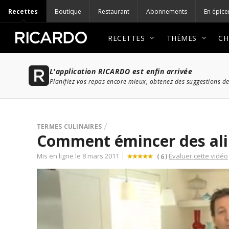
Recettes
Boutique
Restaurant
Abonnements
En épice
RECETTES
THÈMES
CH
L'application RICARDO est enfin arrivée
Planifiez vos repas encore mieux, obtenez des suggestions de
TERMES CULINAIRES
Comment émincer des al
Mis en ligne le 8 mars 2011
Évaluer cette vidéo
(
)
6