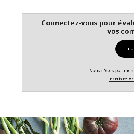
o
f
2
7
Connectez-vous pour évalu
s
e
vos co
c
o
n
d
CO
s
V
o
l
Vous n'êtes pas mem
u
m
Inscrivez-vo
e
9
0
%