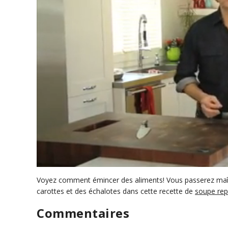
0
s
Voyez comment émincer des aliments! Vous passerez maîtr
e
carottes et des échalotes dans cette recette de
soupe rep
c
o
Commentaires
n
d
s