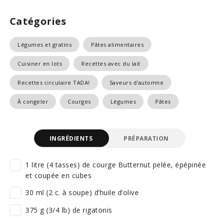
Catégories
Légumes et gratins
Pâtes alimentaires
Cuisiner en lots
Recettes avec du lait
Recettes circulaire TADA!
Saveurs d'automne
À congeler
Courges
Légumes
Pâtes
INGRÉDIENTS
PRÉPARATION
1 litre (4 tasses) de courge Butternut pelée, épépinée
et coupée en cubes
30 ml (2 c. à soupe) d’huile d’olive
375 g (3/4 lb) de rigatonis