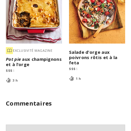
EXCLUSIVITÉ MAGAZINE
Salade d’orge aux
poivrons rôtis et à la
Pot pie
aux champignons
feta
et à l’orge
$
$
$
$
$
$
$
$
1 h
3 h
Commentaires