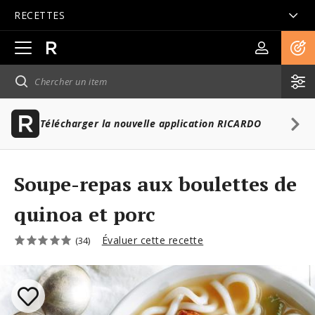
RECETTES
Ouvrir
la
navigation
principale
Télécharger la nouvelle application RICARDO
Soupe-repas aux boulettes de
quinoa et porc
Évaluer cette recette
(34)