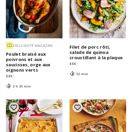
EXCLUSIVITÉ MAGAZINE
Filet de porc rôti,
salade de quinoa
Poulet braisé aux
croustillant à la plaque
poivrons et aux
$
$
$
$
saucisses, orge aux
oignons verts
52 min
$
$
$
$
3 h 35 min