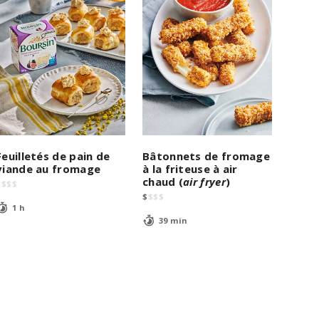
Feuilletés de pain de
Bâtonnets de fromage
viande au fromage
à la friteuse à air
chaud (
air fryer
)
$
$
$
$
$
$
$
$
1 h
39 min