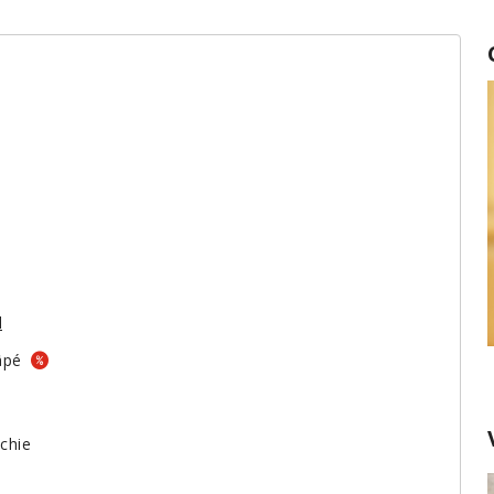
d
râpé
nchie