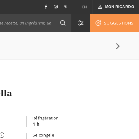
EN
MON RICARDO
SUGGESTIONS
lla
Réfrigération
1 h
Se congèle