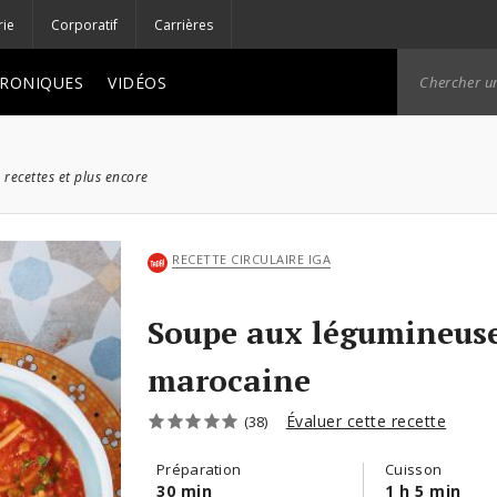
rie
Corporatif
Carrières
RONIQUES
VIDÉOS
 recettes et plus encore
RECETTE CIRCULAIRE IGA
Soupe aux légumineuse
marocaine
Évaluer cette recette
(38)
Préparation
Cuisson
30 min
1 h 5 min