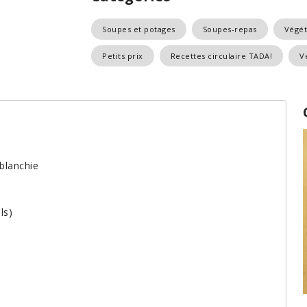
Soupes et potages
Soupes-repas
Végét
Petits prix
Recettes circulaire TADA!
V
 blanchie
ls)
s
Conse