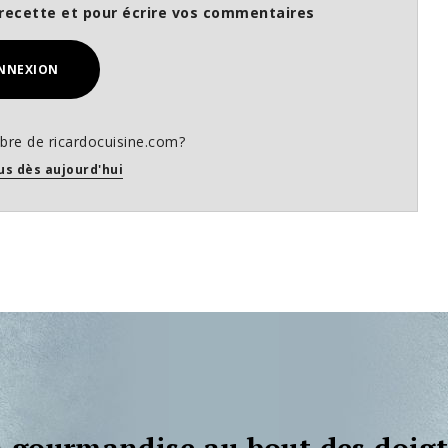
recette et pour écrire vos commentaires
NNEXION
re de ricardocuisine.com?
us dès aujourd'hui
 gourmandise au bout des doigt