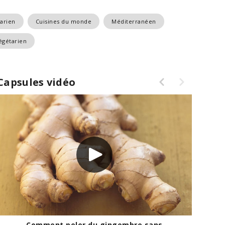
arien
Cuisines du monde
Méditerranéen
égétarien
Capsules vidéo
rvation des fines herbes fraîches
Comment 