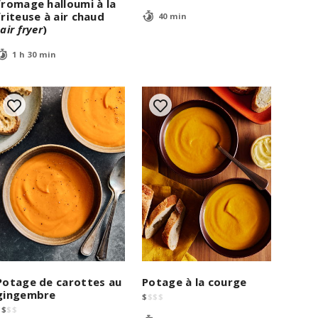
fromage halloumi à la
friteuse à air chaud
40 min
(
air fryer
)
1 h 30 min
Potage de carottes au
Potage à la courge
gingembre
$
$
$
$
$
$
$
$