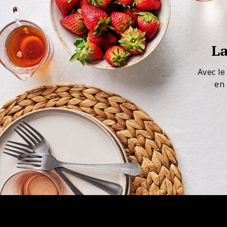
La
Avec le
en 