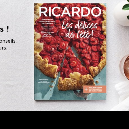
s !
onseils,
urs.