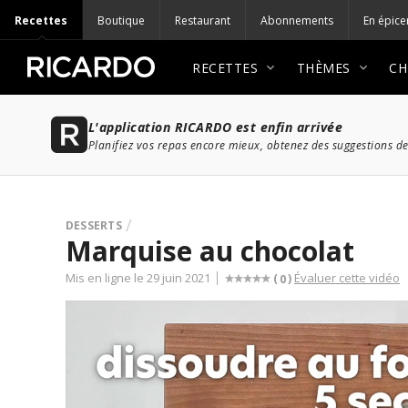
Recettes
Boutique
Restaurant
Abonnements
En épice
RECETTES
THÈMES
CH
L'application RICARDO est enfin arrivée
Planifiez vos repas encore mieux, obtenez des suggestions de
DESSERTS
Marquise au chocolat
Mis en ligne le 29 juin 2021
Évaluer cette vidéo
(
)
0