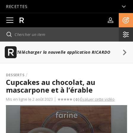
RECETTES
Ouvrir
la
navigation
principale
Télécharger la nouvelle application RICARDO
DESSERTS
Cupcakes au chocolat, au
mascarpone et à l’érable
Mis en ligne le 2 août 2023
Évaluer cette vidéo
(
)
0