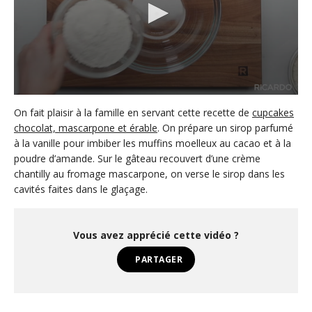
0
s
On fait plaisir à la famille en servant cette recette de
cupcakes
e
chocolat, mascarpone et érable
. On prépare un sirop parfumé
c
à la vanille pour imbiber les muffins moelleux au cacao et à la
o
n
poudre d’amande. Sur le gâteau recouvert d’une crème
d
chantilly au fromage mascarpone, on verse le sirop dans les
s
o
cavités faites dans le glaçage.
f
1
m
i
Vous avez apprécié cette vidéo ?
n
u
PARTAGER
t
e
,
3
4