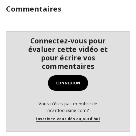
s
Commentaires
e
c
o
n
d
s
Connectez-vous pour
évaluer cette vidéo et
pour écrire vos
commentaires
CONNEXION
Vous n'êtes pas membre de
ricardocuisine.com?
Inscrivez-vous dès aujourd'hui