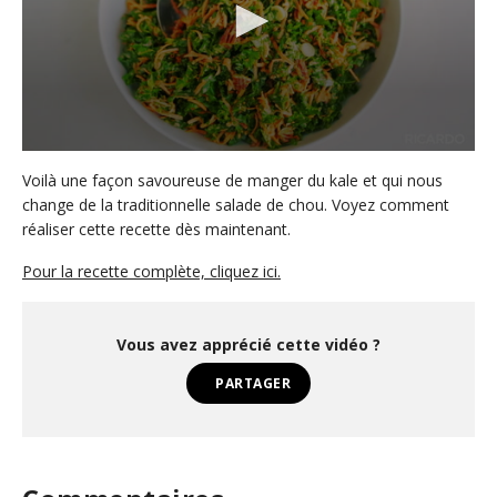
0
s
Voilà une façon savoureuse de manger du kale et qui nous
e
change de la traditionnelle salade de chou. Voyez comment
c
réaliser cette recette dès maintenant.
o
n
d
Pour la recette complète, cliquez ici.
s
o
f
5
Vous avez apprécié cette vidéo ?
7
s
PARTAGER
e
c
o
n
d
s