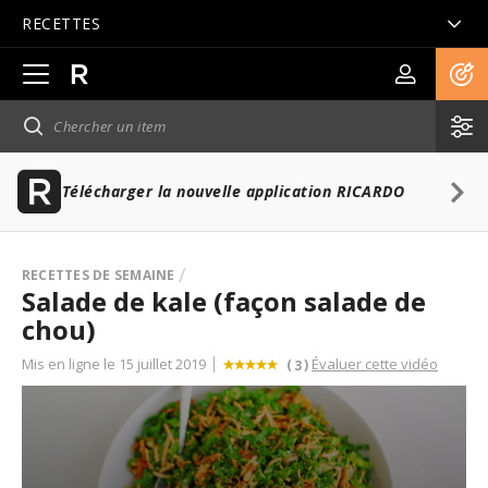
RECETTES
Ouvrir
la
navigation
principale
Télécharger la nouvelle application RICARDO
RECETTES DE SEMAINE
Salade de kale (façon salade de
chou)
Mis en ligne le 15 juillet 2019
Évaluer cette vidéo
(
)
3