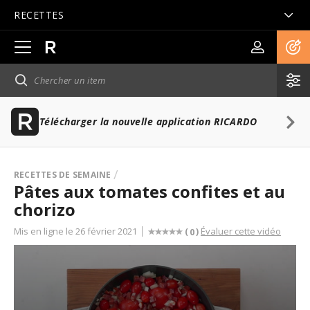
RECETTES
Ouvrir
la
navigation
principale
Télécharger la nouvelle application RICARDO
RECETTES DE SEMAINE
Pâtes aux tomates confites et au
chorizo
Mis en ligne le 26 février 2021
Évaluer cette vidéo
(
)
0