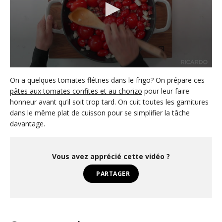
0
s
On a quelques tomates flétries dans le frigo? On prépare ces
e
pâtes aux tomates confites et au chorizo
pour leur faire
c
honneur avant qu’il soit trop tard. On cuit toutes les garnitures
o
n
dans le même plat de cuisson pour se simplifier la tâche
d
davantage.
s
o
f
3
Vous avez apprécié cette vidéo ?
1
s
e
PARTAGER
c
o
n
d
s