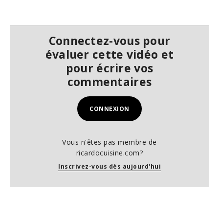
4
4
s
e
Connectez-vous pour
c
o
évaluer cette vidéo et
n
d
pour écrire vos
s
commentaires
CONNEXION
Vous n'êtes pas membre de
ricardocuisine.com?
Inscrivez-vous dès aujourd'hui