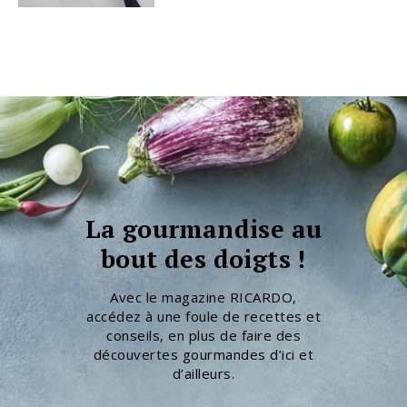
La gourmandise au
bout des doigts !
Avec le magazine RICARDO,
accédez à une foule de recettes et
conseils, en plus de faire des
découvertes gourmandes d’ici et
d’ailleurs.