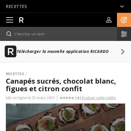
RECETTES
Ouvrir
la
navigation
principale
Télécharger la nouvelle application RICARDO
RECETTES
Canapés sucrés, chocolat blanc,
figues et citron confit
Mis en ligne le 25 mars 2021
Évaluer cette vidéo
(
)
0