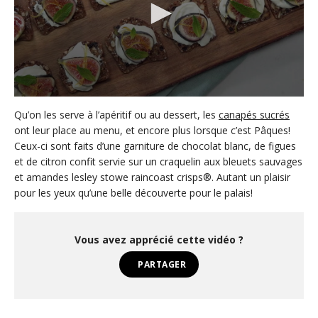
0
s
Qu’on les serve à l’apéritif ou au dessert, les
canapés sucrés
e
ont leur place au menu, et encore plus lorsque c’est Pâques!
c
Ceux-ci sont faits d’une garniture de chocolat blanc, de figues
o
n
et de citron confit servie sur un craquelin aux bleuets sauvages
d
et amandes lesley stowe raincoast crisps®. Autant un plaisir
s
o
pour les yeux qu’une belle découverte pour le palais!
f
1
m
i
Vous avez apprécié cette vidéo ?
n
u
PARTAGER
t
e
,
9
s