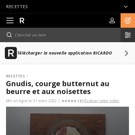
RECETTES
Ouvrir
la
navigation
principale
Télécharger la nouvelle application RICARDO
RECETTES
Gnudis, courge butternut au
beurre et aux noisettes
Mis en ligne le 31 mars 2022
Évaluer cette vidéo
(
)
0