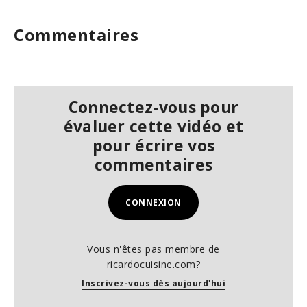
7
s
Commentaires
e
c
o
n
d
s
Connectez-vous pour
évaluer cette vidéo et
pour écrire vos
commentaires
CONNEXION
Vous n'êtes pas membre de
ricardocuisine.com?
Inscrivez-vous dès aujourd'hui