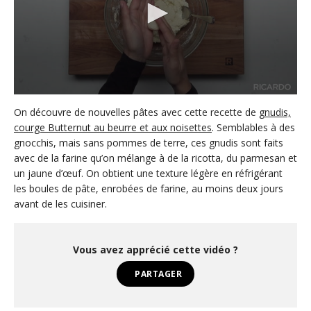
0
s
On découvre de nouvelles pâtes avec cette recette de
gnudis,
e
courge Butternut au beurre et aux noisettes
. Semblables à des
c
gnocchis, mais sans pommes de terre, ces gnudis sont faits
o
n
avec de la farine qu’on mélange à de la ricotta, du parmesan et
d
un jaune d’œuf. On obtient une texture légère en réfrigérant
s
o
les boules de pâte, enrobées de farine, au moins deux jours
f
avant de les cuisiner.
2
m
i
n
Vous avez apprécié cette vidéo ?
u
t
PARTAGER
e
s
,
4