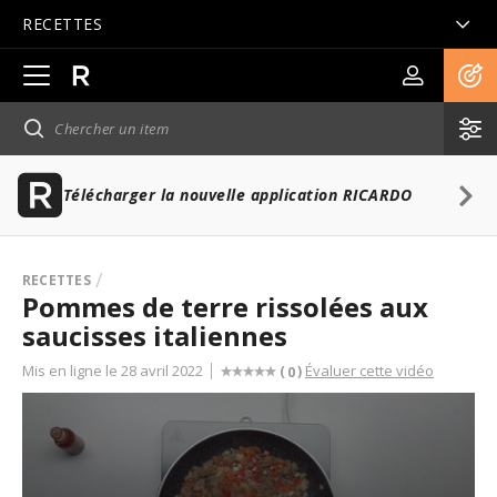
RECETTES
Ouvrir
la
navigation
principale
Télécharger la nouvelle application RICARDO
RECETTES
Pommes de terre rissolées aux
saucisses italiennes
Mis en ligne le 28 avril 2022
Évaluer cette vidéo
(
)
0