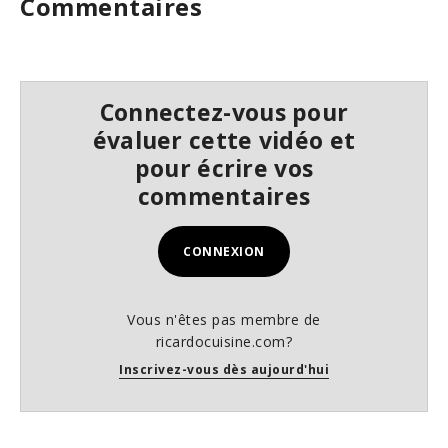
Commentaires
s
e
c
o
n
d
Connectez-vous pour
s
évaluer cette vidéo et
pour écrire vos
commentaires
CONNEXION
Vous n'êtes pas membre de
ricardocuisine.com?
Inscrivez-vous dès aujourd'hui