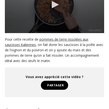
0
s
Pour cette recette de
pommes de terre rissolées aux
e
saucisses italiennes
, on fait dorer les saucisses à la poêle avec
c
de l’oignon et du poivron et on y ajoute du maïs et des
o
n
pommes de terre qu’on a fait rissoler. Un accompagnement
d
idéal avec des œufs le matin.
s
o
f
1
Vous avez apprécié cette vidéo ?
m
i
n
PARTAGER
u
t
e
,
3
1