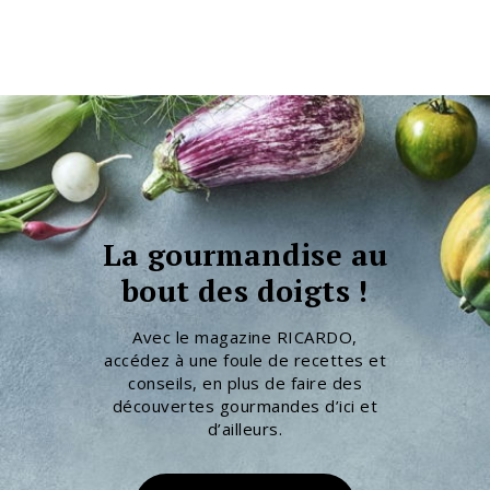
La gourmandise au
bout des doigts !
Avec le magazine RICARDO,
accédez à une foule de recettes et
conseils, en plus de faire des
découvertes gourmandes d’ici et
d’ailleurs.