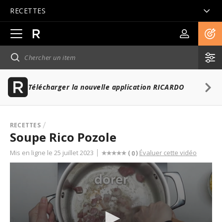
RECETTES
Ouvrir
la
navigation
principale
Télécharger la nouvelle application RICARDO
RECETTES
Soupe Rico Pozole
Mis en ligne le 25 juillet 2023
Évaluer cette vidéo
(
)
0