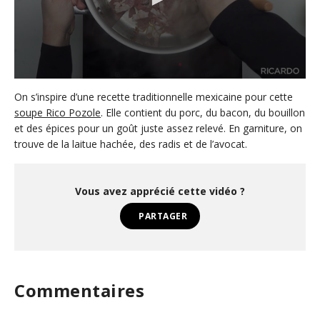
0
s
On s’inspire d’une recette traditionnelle mexicaine pour cette
e
soupe Rico Pozole
. Elle contient du porc, du bacon, du bouillon
c
et des épices pour un goût juste assez relevé. En garniture, on
o
n
trouve de la laitue hachée, des radis et de l’avocat.
d
s
o
f
Vous avez apprécié cette vidéo ?
1
m
PARTAGER
i
n
u
t
e
,
Commentaires
8
s
e