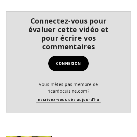
5
s
e
Connectez-vous pour
c
o
évaluer cette vidéo et
n
d
pour écrire vos
s
commentaires
CONNEXION
Vous n'êtes pas membre de
ricardocuisine.com?
Inscrivez-vous dès aujourd'hui