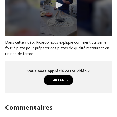
0
s
Dans cette vidéo, Ricardo nous explique comment utiliser le
e
four à pizza
pour préparer des pizzas de qualité restaurant en
c
un rien de temps.
o
n
d
s
o
Vous avez apprécié cette vidéo ?
f
6
PARTAGER
m
i
n
u
t
e
Commentaires
s
,
5