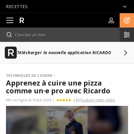
RECETTES
Ouvrir
la
navigation
principale
Télécharger la nouvelle application RICARDO
TECHNIQUES DE CUISINE
Apprenez à cuire une pizza
comme un·e pro avec Ricardo
Mis en ligne le 9 mai 2024
Évaluer cette vidéo
(
)
2