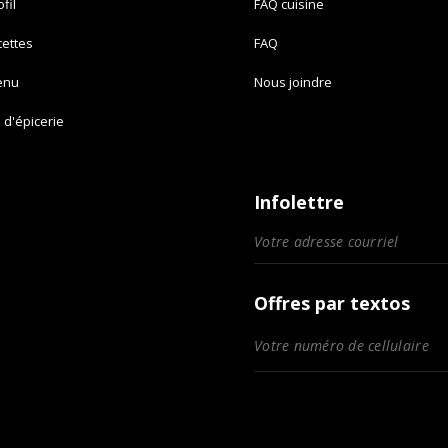
fil
FAQ cuisine
cettes
FAQ
enu
Nous joindre
e d'épicerie
Infolettre
Offres par textos