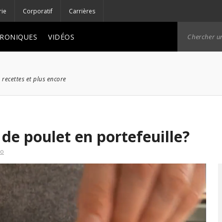
rie
Corporatif
Carrières
RONIQUES
VIDÉOS
 recettes et plus encore
 de poulet en portefeuille?
éo