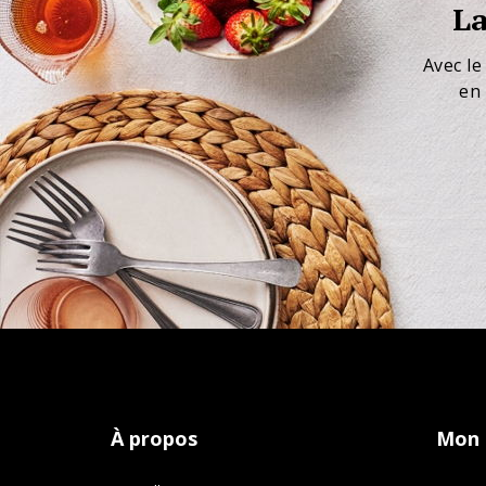
La
Avec le
en 
À propos
Mon