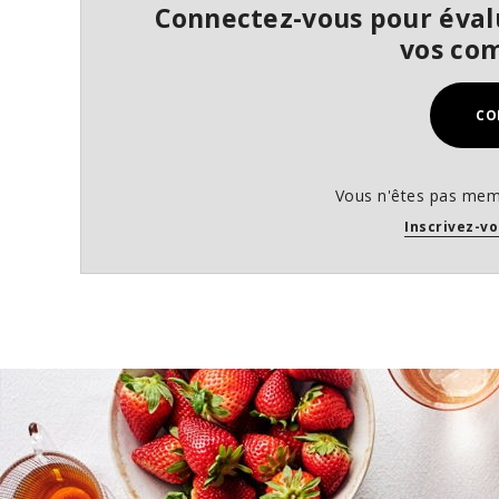
Connectez-vous pour évalu
o
f
vos co
5
8
s
e
CO
c
o
n
d
s
Vous n'êtes pas mem
V
Inscrivez-vo
o
l
u
m
e
9
0
%