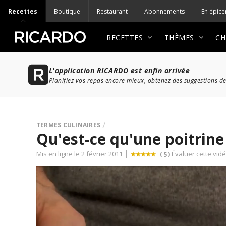
Recettes
Boutique
Restaurant
Abonnements
En épice
RECETTES
THÈMES
CH
L'application RICARDO est enfin arrivée
Planifiez vos repas encore mieux, obtenez des suggestions de
TERMES CULINAIRES
Qu'est-ce qu'une poitrine
Mis en ligne le 2 février 2011
Évaluer cette vid
(
)
5