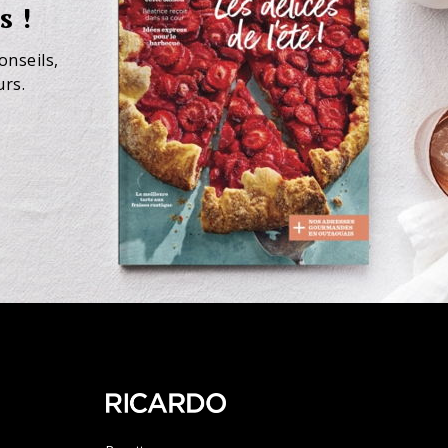
s !
onseils,
urs.