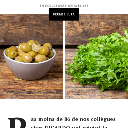
EN COLLABORATION AVEC LES
FERMES LUFA
P
as moins de 86 de nos collègues
chez RICARDO ont rejoint la