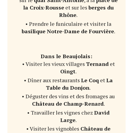
sur le
quai Saint-Antoine
, à la
place de
la Croix-Rousse
et sur les
berges du
Rhône
.
• Prendre le funiculaire et visiter la
basilique Notre-Dame de Fourvière
.
Dans le Beaujolais:
• Visiter les vieux villages
Ternand
et
Oingt
.
• Dîner aux restaurants
Le Coq
et
La
Table du Donjon
.
• Déguster des vins et des fromages au
Château de Champ-Renard
.
• Travailler les vignes chez
David
Large
.
• Visiter les vignobles
Château de