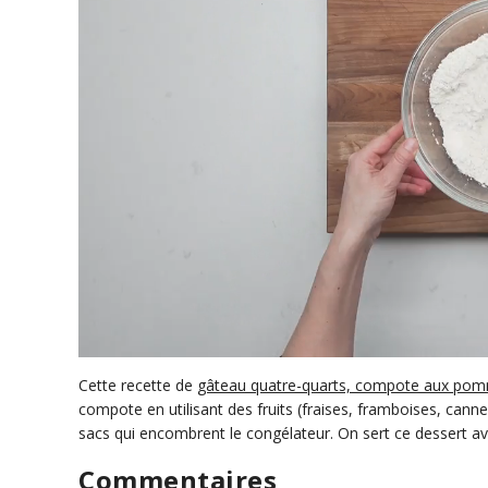
0
s
Cette recette de
gâteau quatre-quarts, compote aux pomm
e
compote en utilisant des fruits (fraises, framboises, canne
c
sacs qui encombrent le congélateur. On sert ce dessert a
o
n
d
Commentaires
s