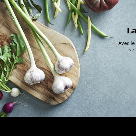
La
Avec le
en 