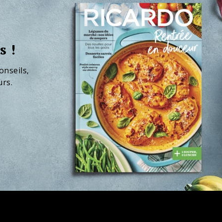
s !
onseils,
urs.