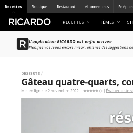
Recettes
Boutique
Restaurant
Abonnements
En épice
RECETTES
THÈMES
CH
L'application RICARDO est enfin arrivée
Planifiez vos repas encore mieux, obtenez des suggestions de
DESSERTS
Gâteau quatre-quarts, c
Mis en ligne le 2 novembre 2022
Évaluer cette 
(
)
0