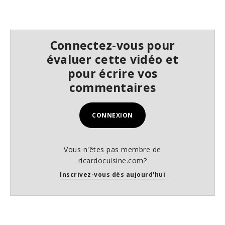
s
e
c
o
n
Connectez-vous pour
d
s
évaluer cette vidéo et
pour écrire vos
commentaires
CONNEXION
Vous n'êtes pas membre de
ricardocuisine.com?
Inscrivez-vous dès aujourd'hui