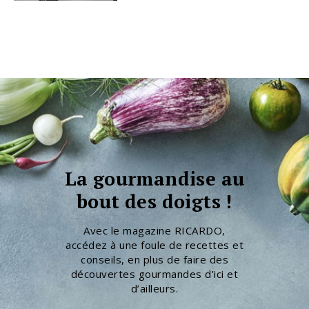
La gourmandise au
bout des doigts !
Avec le magazine RICARDO,
accédez à une foule de recettes et
conseils, en plus de faire des
découvertes gourmandes d’ici et
d’ailleurs.