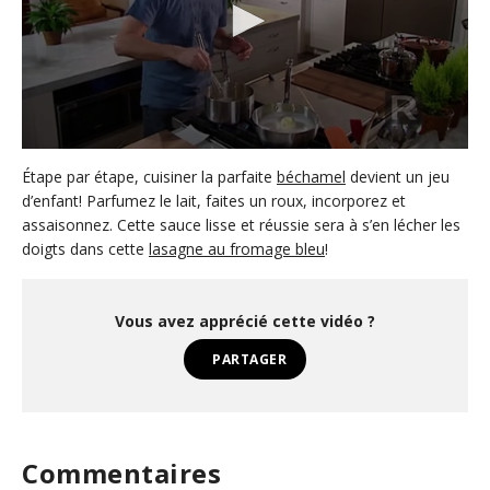
0
s
Étape par étape, cuisiner la parfaite
béchamel
devient un jeu
e
d’enfant! Parfumez le lait, faites un roux, incorporez et
c
assaisonnez. Cette sauce lisse et réussie sera à s’en lécher les
o
n
doigts dans cette
lasagne au fromage bleu
!
d
s
o
f
Vous avez apprécié cette vidéo ?
1
m
PARTAGER
i
n
u
t
e
,
Commentaires
4
0