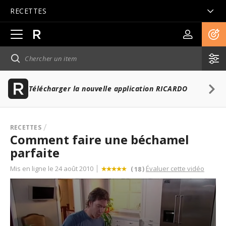
RECETTES
Ouvrir
la
navigation
principale
Télécharger la nouvelle application RICARDO
RECETTES
Comment faire une béchamel
parfaite
Mis en ligne le 24 août 2010
Évaluer cette vidéo
(
)
18