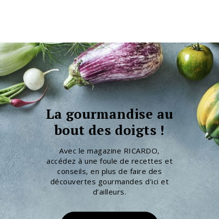
La gourmandise au
bout des doigts !
Avec le magazine RICARDO,
accédez à une foule de recettes et
conseils, en plus de faire des
découvertes gourmandes d’ici et
d’ailleurs.