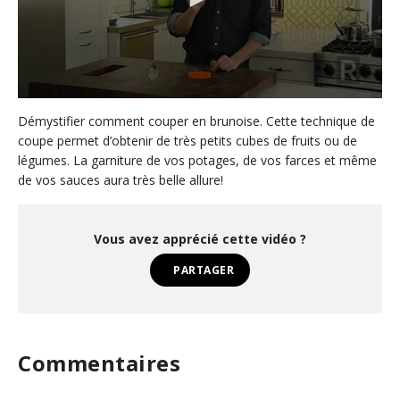
0
s
Démystifier comment couper en brunoise. Cette technique de
e
coupe permet d’obtenir de très petits cubes de fruits ou de
c
légumes. La garniture de vos potages, de vos farces et même
o
n
de vos sauces aura très belle allure!
d
s
o
f
Vous avez apprécié cette vidéo ?
4
4
PARTAGER
s
e
c
o
n
d
Commentaires
s