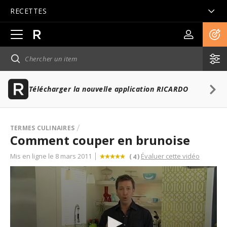
RECETTES
Ouvrir
la
navigation
principale
Télécharger la nouvelle application RICARDO
TERMES CULINAIRES
Comment couper en brunoise
Mis en ligne le 8 mars 2011
Évaluer cette vidéo
(
)
4