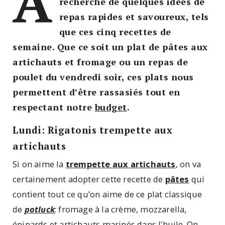
À
recherche de quelques idées de
repas rapides et savoureux, tels
que ces cinq recettes de
semaine. Que ce soit un plat de pâtes aux
artichauts et fromage ou un repas de
poulet du vendredi soir, ces plats nous
permettent d’être rassasiés tout en
respectant notre
budget
.
Lundi: Rigatonis trempette aux
artichauts
Si on aime la
trempette aux artichauts
, on va
certainement adopter cette recette de
pâtes
qui
contient tout ce qu’on aime de ce plat classique
de
potluck
: fromage à la crème, mozzarella,
épinards et artichauts marinés dans l’huile. On