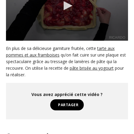
0
s
En plus de sa délicieuse garniture fruitée, cette
tarte aux
e
pommes et aux framboises
qu’on fait cuire sur une plaque est
c
spectaculaire grâce au tressage de lanières de pâte qui la
o
n
recouvre. On utilise la recette de
pâte brisée au yogourt
pour
d
la réaliser.
s
o
f
2
Vous avez apprécié cette vidéo ?
m
i
n
PARTAGER
u
t
e
s
,
2