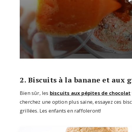
0
seconds
of
53
2. Biscuits à la banane et aux 
seconds
Volume
90%
Bien sûr, les
biscuits aux pépites de chocolat
cherchez une option plus saine, essayez ces bisc
grillées. Les enfants en raffoleront!